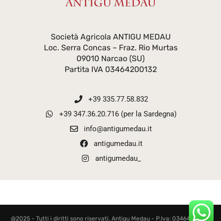
Società Agricola ANTIGU MEDAU
Loc. Serra Concas – Fraz. Rio Murtas
09010 Narcao (SU)
Partita IVA 03464200132
+39 335.77.58.832
+39 347.36.20.716 (per la Sardegna)
info@antigumedau.it
antigumedau.it
antigumedau_
@2025 - Tutti i diritti sono riservati. Antigu Medau - P.Iva: 03464200132